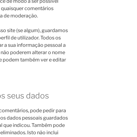
ce de modo a ser possível
 quaisquer comentários
ila de moderação.
sso site (se algum), guardamos
rfil de utilizador. Todos os
nar a sua informação pessoal a
não poderem alterar o nome
ite podem também ver e editar
os seus dados
u comentários, pode pedir para
 os dados pessoais guardados
oal que indicou. Também pode
liminados. Isto não inclui