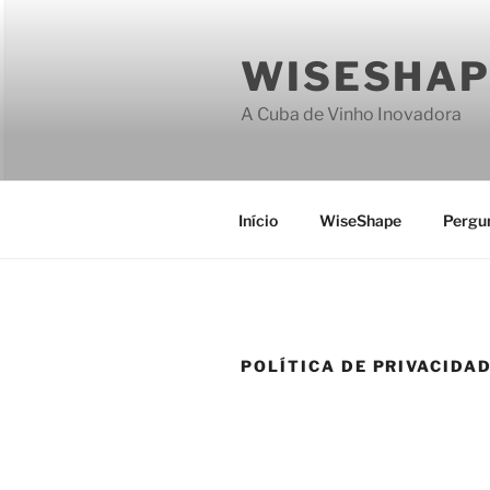
Saltar
para
WISESHAP
o
conteúdo
A Cuba de Vinho Inovadora
Início
WiseShape
Pergu
POLÍTICA DE PRIVACIDA