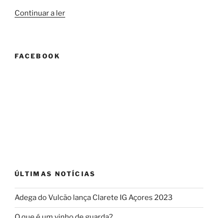
“Concrete
Continuar a ler
Blonde:
a
cerveja
FACEBOOK
maturada
numa
cuba
WiseShape”
ÚLTIMAS NOTÍCIAS
Adega do Vulcão lança Clarete IG Açores 2023
O que é um vinho de guarda?