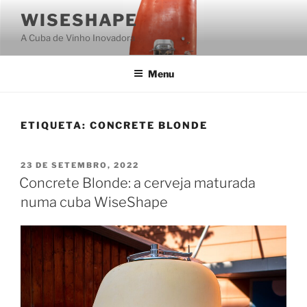
Saltar
WISESHAPE
para
A Cuba de Vinho Inovadora
o
conteúdo
Menu
ETIQUETA:
CONCRETE BLONDE
PUBLICADO
23 DE SETEMBRO, 2022
EM
Concrete Blonde: a cerveja maturada
numa cuba WiseShape