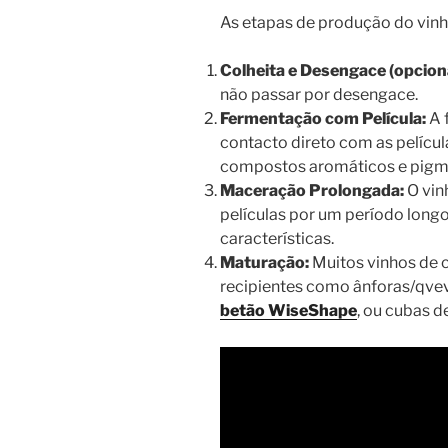
As etapas de produção do vinh
Colheita e Desengace (opciona
não passar por desengace.
Fermentação com Película:
A 
contacto direto com as pelícu
compostos aromáticos e pigm
Maceração Prolongada:
O vin
películas por um período longo,
características.
Maturação:
Muitos vinhos de 
recipientes como ânforas/qvevr
betão WiseShape
, ou cubas d