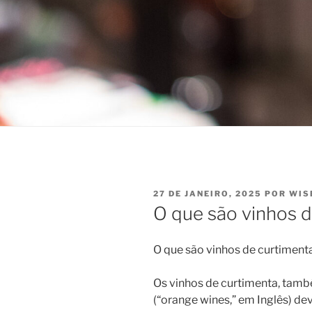
PUBLICADO
27 DE JANEIRO, 2025
POR
WIS
EM
O que são vinhos 
O que são vinhos de curtiment
Os vinhos de curtimenta, tam
(“orange wines,” em Inglês) dev