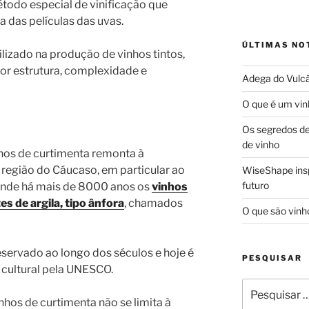
odo especial de vinificação que
das películas das uvas.
ÚLTIMAS NO
lizado na produção de vinhos tintos,
or estrutura, complexidade e
Adega do Vulcã
O que é um vin
Os segredos d
de vinho
nhos de curtimenta remonta à
 região do Cáucaso, em particular ao
WiseShape insp
futuro
onde há mais de 8000 anos os
vinhos
s de argila, tipo ânfora
, chamados
O que são vinh
eservado ao longo dos séculos e hoje é
PESQUISAR
cultural pela UNESCO.
Pesquisar
por:
hos de curtimenta não se limita à