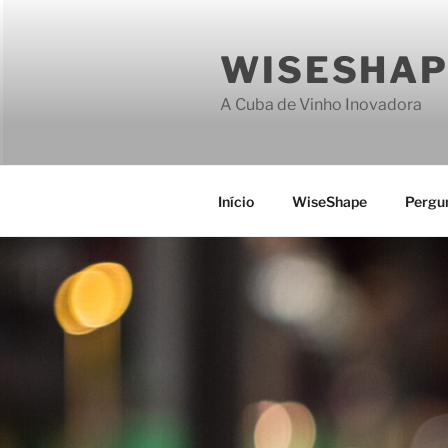
Saltar
para
WISESHAP
o
conteúdo
A Cuba de Vinho Inovadora
Início
WiseShape
Pergu