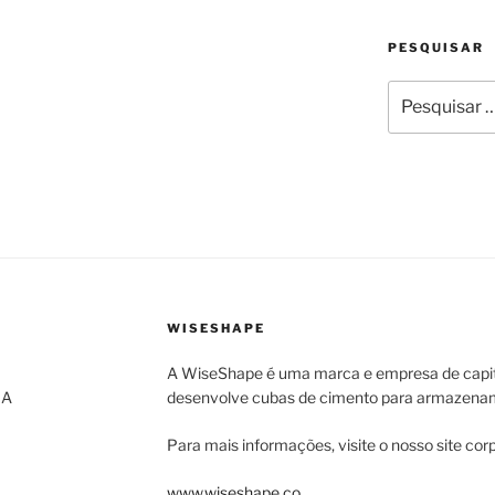
PESQUISAR
Pesquisar
por:
”
WISESHAPE
A WiseShape é uma marca e empresa de capi
 A
desenvolve cubas de cimento para armazenam
Para mais informações, visite o nosso site corp
www.wiseshape.co