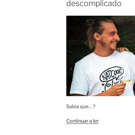
descomplicado
Sabia que… ?
“Nat’Cool:
Continuar a ler
um