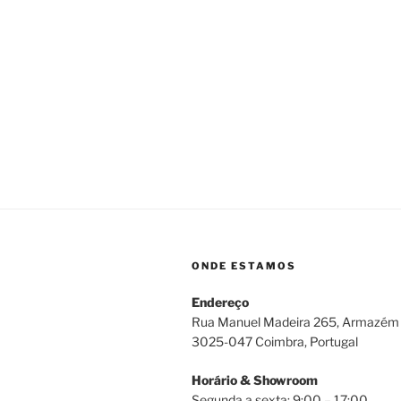
tributo
à
festa
e
ao
vinho
descomplicado
ONDE ESTAMOS
Endereço
Rua Manuel Madeira 265, Armazém
3025-047 Coimbra, Portugal
Horário & Showroom
Segunda a sexta: 9:00 – 17:00