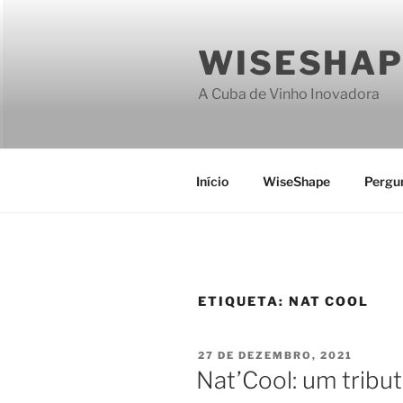
Saltar
para
WISESHAP
o
conteúdo
A Cuba de Vinho Inovadora
Início
WiseShape
Pergu
ETIQUETA:
NAT COOL
PUBLICADO
27 DE DEZEMBRO, 2021
EM
Nat’Cool: um tribut