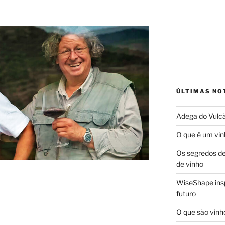
ÚLTIMAS NO
Adega do Vulcã
O que é um vin
Os segredos d
de vinho
WiseShape insp
futuro
O que são vinh