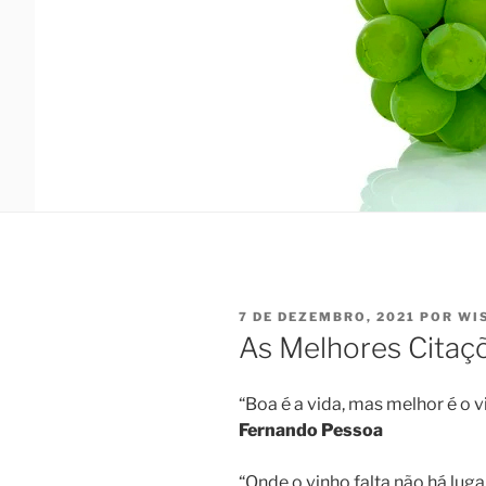
PUBLICADO
7 DE DEZEMBRO, 2021
POR
WI
EM
As Melhores Citaç
“Boa é a vida, mas melhor é o v
Fernando Pessoa
“Onde o vinho falta não há luga