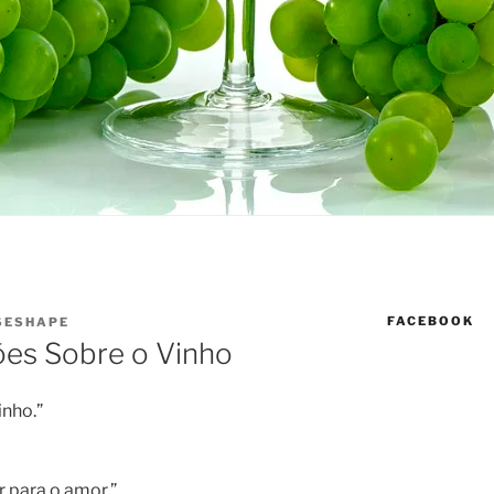
FACEBOOK
SESHAPE
ões Sobre o Vinho
inho.”
r para o amor.”