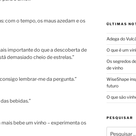
s: com o tempo, os maus azedam e os
ÚLTIMAS NO
Adega do Vulcã
ais importante do que a descoberta de
O que é um vin
stá demasiado cheio de estrelas.”
Os segredos d
de vinho
o consigo lembrar-me da pergunta.”
WiseShape insp
futuro
O que são vinh
a das bebidas.”
PESQUISAR
mais bebe um vinho – experimenta os
Pesquisar