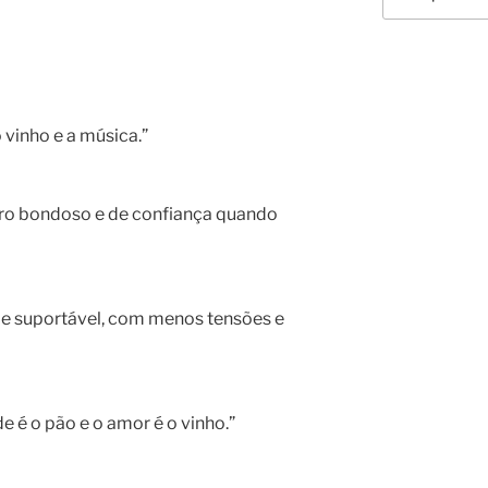
por:
 vinho e a música.”
ro bondoso e de confiança quando
il e suportável, com menos tensões e
e é o pão e o amor é o vinho.”