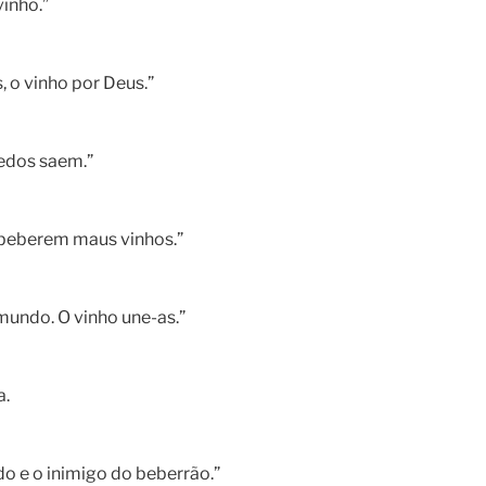
vinho.”
, o vinho por Deus.”
redos saem.”
e beberem maus vinhos.”
mundo. O vinho une-as.”
a.
o e o inimigo do beberrão.”