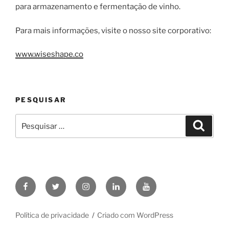
para armazenamento e fermentação de vinho.
Para mais informações, visite o nosso site corporativo:
www.wiseshape.co
PESQUISAR
Pesquisar
Pesqui
por:
WiseShape
WiseShape
WiseShape
WiseShape
WiseShape
no
no
no
no
no
Facebook
X
Instagram
Linkedin
YouTube
Política de privacidade
Criado com WordPress