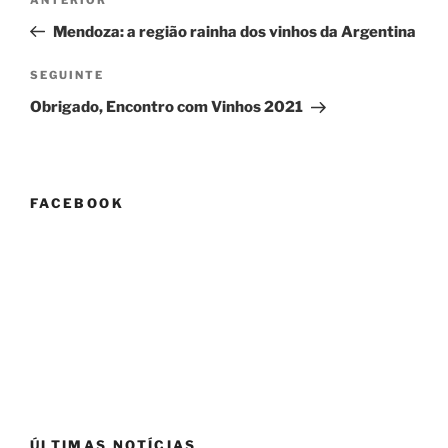
Conteúdo
de
anterior
Mendoza: a região rainha dos vinhos da Argentina
artigos
Conteúdo
SEGUINTE
seguinte
Obrigado, Encontro com Vinhos 2021
FACEBOOK
ÚLTIMAS NOTÍCIAS