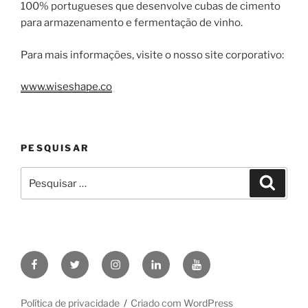
100% portugueses que desenvolve cubas de cimento
para armazenamento e fermentação de vinho.
Para mais informações, visite o nosso site corporativo:
www.wiseshape.co
PESQUISAR
Pesquisar
Pesqui
por:
WiseShape
WiseShape
WiseShape
WiseShape
WiseShape
no
no
no
no
no
Facebook
X
Instagram
Linkedin
YouTube
Política de privacidade
Criado com WordPress