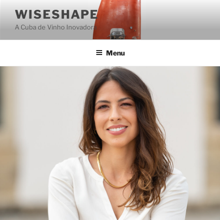
Saltar
WISESHAPE
para
A Cuba de Vinho Inovadora
o
conteúdo
Menu