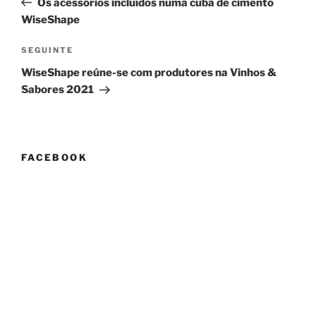
Os acessórios incluídos numa cuba de cimento
artigos
WiseShape
Conteúdo
SEGUINTE
seguinte
WiseShape reúne-se com produtores na Vinhos &
Sabores 2021
FACEBOOK