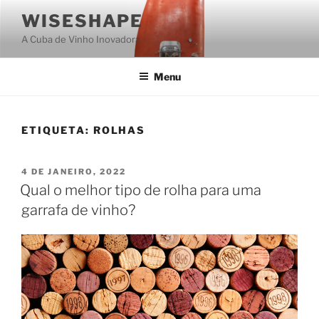
Saltar
WISESHAPE
para
A Cuba de Vinho Inovadora
o
conteúdo
Menu
ETIQUETA:
ROLHAS
PUBLICADO
4 DE JANEIRO, 2022
EM
Qual o melhor tipo de rolha para uma
garrafa de vinho?