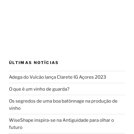
Corticeira
Amorim
na
promoção
de
uma
matéria-
prima
ÚLTIMAS NOTÍCIAS
100%
natural”
Adega do Vulcão lança Clarete IG Açores 2023
O que é um vinho de guarda?
Os segredos de uma boa batônnage na produção de
vinho
WiseShape inspira-se na Antiguidade para olhar o
futuro