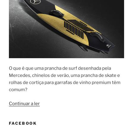
vinho?”
O que é que uma prancha de surf desenhada pela
Mercedes, chinelos de verão, uma prancha de skate e
rolhas de cortiça para garrafas de vinho premium têm
comum?
“A
Continuar a ler
importância
da
FACEBOOK
inovação
da