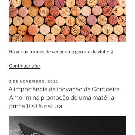
Há várias formas de vedar uma garrafa de vinho. 🍾
“Qual
Continuar a ler
o
melhor
PUBLICADO
2 DE NOVEMBRO, 2021
EM
tipo
A importância da inovação da Corticeira
de
Amorim na promoção de uma matéria-
rolha
prima 100% natural
para
uma
garrafa
de