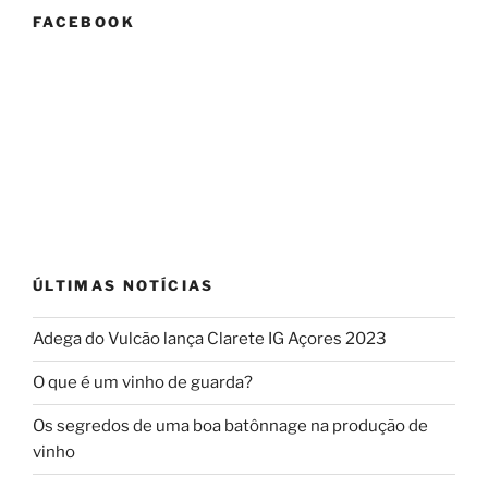
e
FACEBOOK
curiosidades
sobre
o
vinho
branco”
ÚLTIMAS NOTÍCIAS
Adega do Vulcão lança Clarete IG Açores 2023
O que é um vinho de guarda?
Os segredos de uma boa batônnage na produção de
vinho