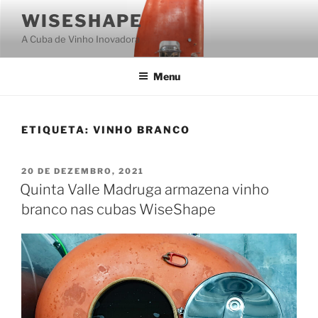
Saltar
WISESHAPE
para
A Cuba de Vinho Inovadora
o
conteúdo
Menu
ETIQUETA:
VINHO BRANCO
PUBLICADO
20 DE DEZEMBRO, 2021
EM
Quinta Valle Madruga armazena vinho
branco nas cubas WiseShape