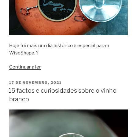
Hoje foi mais um dia histórico e especial para a
WiseShape. ?
“Quinta
Continuar a ler
Valle
Madruga
PUBLICADO
17 DE NOVEMBRO, 2021
EM
armazena
15 factos e curiosidades sobre o vinho
vinho
branco
branco
nas
cubas
WiseShape”