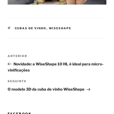
ETIQUETAS
CUBAS DE VINHO
,
WISESHAPE
Navegação
Conteúdo
ANTERIOR
de
anterior
Novidade: a WiseShape 10 HL é ideal para micro-
artigos
vinificações
Conteúdo
SEGUINTE
seguinte
O modelo 3D da cuba de vinho WiseShape
FACEBOOK