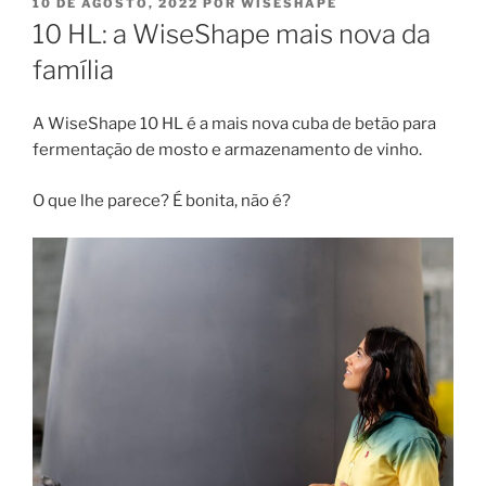
PUBLICADO
10 DE AGOSTO, 2022
POR
WISESHAPE
EM
10 HL: a WiseShape mais nova da
família
A WiseShape 10 HL é a mais nova cuba de betão para
fermentação de mosto e armazenamento de vinho.
O que lhe parece? É bonita, não é?