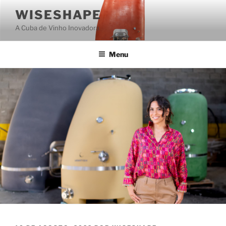
Saltar
WISESHAPE
para
A Cuba de Vinho Inovadora
o
conteúdo
Menu