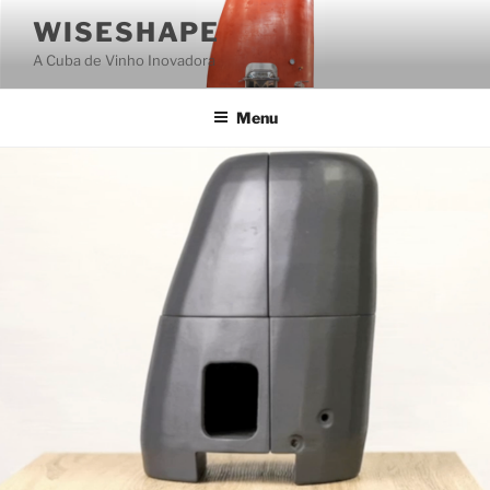
Saltar
WISESHAPE
para
A Cuba de Vinho Inovadora
o
conteúdo
Menu