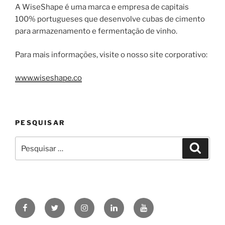
A WiseShape é uma marca e empresa de capitais
100% portugueses que desenvolve cubas de cimento
para armazenamento e fermentação de vinho.
Para mais informações, visite o nosso site corporativo:
www.wiseshape.co
PESQUISAR
Pesquisar
Pesqui
por:
WiseShape
WiseShape
WiseShape
WiseShape
WiseShape
no
no
no
no
no