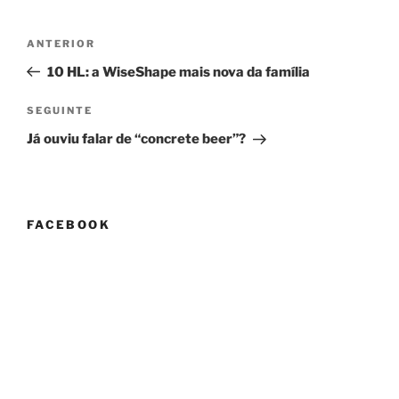
Navegação
Conteúdo
ANTERIOR
de
anterior
10 HL: a WiseShape mais nova da família
artigos
Conteúdo
SEGUINTE
seguinte
Já ouviu falar de “concrete beer”?
FACEBOOK