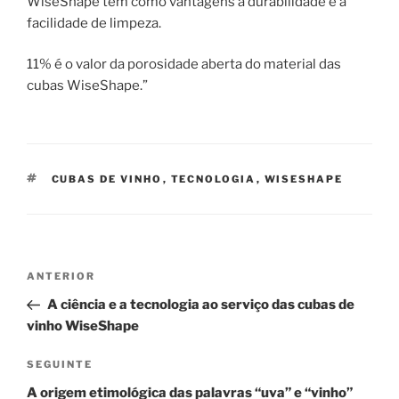
WiseShape tem como vantagens a durabilidade e a
facilidade de limpeza.
11% é o valor da porosidade aberta do material das
cubas WiseShape.”
ETIQUETAS
CUBAS DE VINHO
,
TECNOLOGIA
,
WISESHAPE
Navegação
Conteúdo
ANTERIOR
de
anterior
A ciência e a tecnologia ao serviço das cubas de
artigos
vinho WiseShape
Conteúdo
SEGUINTE
seguinte
A origem etimológica das palavras “uva” e “vinho”