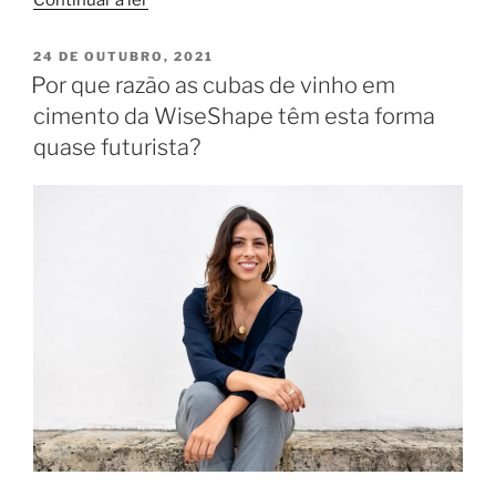
Continuar a ler
ciência
e
PUBLICADO
24 DE OUTUBRO, 2021
EM
a
Por que razão as cubas de vinho em
tecnologia
cimento da WiseShape têm esta forma
ao
quase futurista?
serviço
das
cubas
de
vinho
WiseShape”