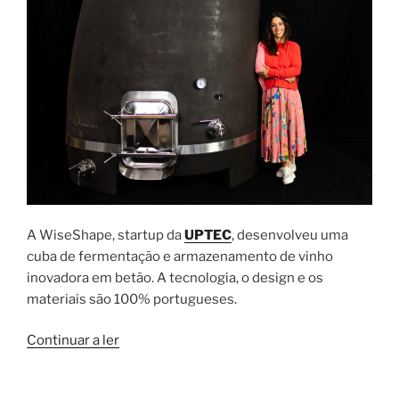
WiseShape”
A WiseShape, startup da
UPTEC
, desenvolveu uma
cuba de fermentação e armazenamento de vinho
inovadora em betão. A tecnologia, o design e os
materiais são 100% portugueses.
“A
Continuar a ler
tecnologia
WiseShape