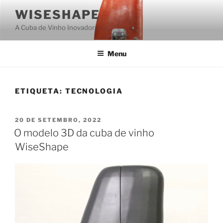
Saltar
WISESHAPE
para
A Cuba de Vinho Inovadora
o
conteúdo
Menu
ETIQUETA:
TECNOLOGIA
PUBLICADO
20 DE SETEMBRO, 2022
EM
O modelo 3D da cuba de vinho
WiseShape