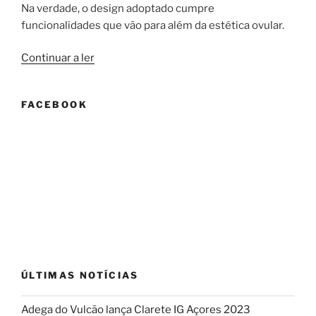
Na verdade, o design adoptado cumpre
funcionalidades que vão para além da estética ovular.
“Por
Continuar a ler
que
razão
FACEBOOK
as
cubas
de
vinho
em
cimento
da
WiseShape
têm
esta
ÚLTIMAS NOTÍCIAS
forma
quase
Adega do Vulcão lança Clarete IG Açores 2023
futurista?”