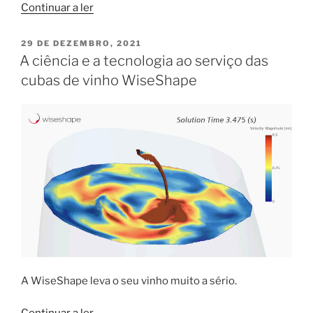
“Acabamento
Continuar a ler
liso
e
PUBLICADO
29 DE DEZEMBRO, 2021
EM
porosidade
A ciência e a tecnologia ao serviço das
das
cubas de vinho WiseShape
cubas
de
vinho
WiseShape”
A WiseShape leva o seu vinho muito a sério.
“A