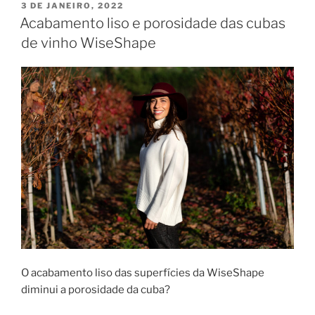
na
PUBLICADO
3 DE JANEIRO, 2022
EM
UPTEC”
Acabamento liso e porosidade das cubas
de vinho WiseShape
O acabamento liso das superfícies da WiseShape
diminui a porosidade da cuba?