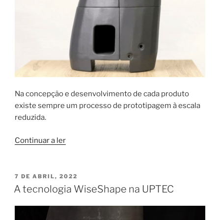
Na concepção e desenvolvimento de cada produto
existe sempre um processo de prototipagem à escala
reduzida.
“O
Continuar a ler
modelo
3D
da
PUBLICADO
7 DE ABRIL, 2022
EM
cuba
A tecnologia WiseShape na UPTEC
de
vinho