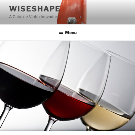
Saltar
WISESHAPE
para
A Cuba de Vinho Inovadora
o
conteúdo
Menu