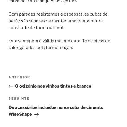
carvalho e dos tanques de aço inox.
Com paredes resistentes e espessas, as cubas de
betão são capazes de manter uma temperatura
constante de forma natural.
Esta vantagem é válida mesmo durante os picos de
calor gerados pela fermentação.
Navegação
Conteúdo
ANTERIOR
de
anterior
O oxigénio nos vinhos tintos e branco
artigos
Conteúdo
SEGUINTE
seguinte
Os acessórios incluídos numa cuba de cimento
WiseShape