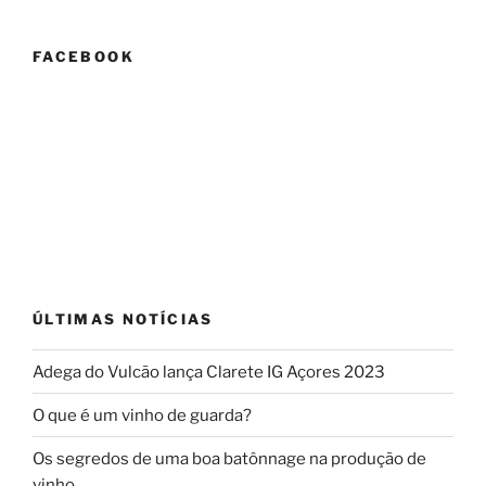
que
é
FACEBOOK
a
remontagem?”
ÚLTIMAS NOTÍCIAS
Adega do Vulcão lança Clarete IG Açores 2023
O que é um vinho de guarda?
Os segredos de uma boa batônnage na produção de
vinho