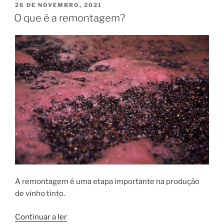
produção
PUBLICADO
26 DE NOVEMBRO, 2021
EM
de
O que é a remontagem?
vinho
em
Portugal
em
2024/2025”
A remontagem é uma etapa importante na produção
de vinho tinto.
“O
Continuar a ler