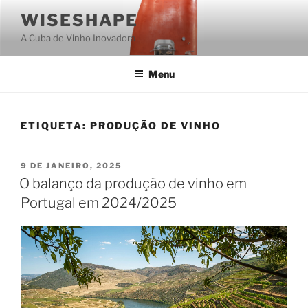
Saltar
WISESHAPE
para
A Cuba de Vinho Inovadora
o
conteúdo
Menu
ETIQUETA:
PRODUÇÃO DE VINHO
PUBLICADO
9 DE JANEIRO, 2025
EM
O balanço da produção de vinho em
Portugal em 2024/2025